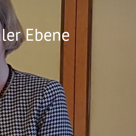
ler Ebene
orzheim.soroptimist.de