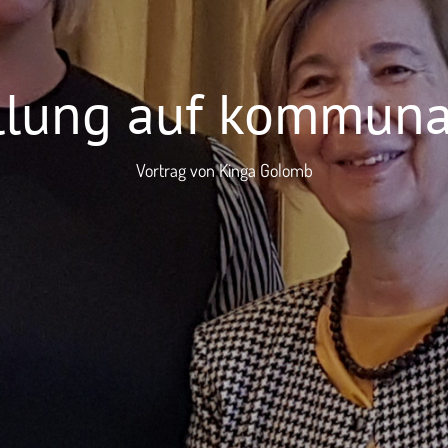
ellung auf kommuna
Vortrag von Kinga Golomb
ie uns an
Schreiben Sie uns eine Nachricht
41 45880
praesidentin@clubpf