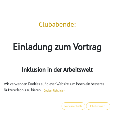
Clubabende:
Einladung zum Vortrag
Inklusion in der Arbeitswelt​
Wir verwenden Cookies auf dieser Website, um Ihnen ein besseres
Referentin: Christina Klotz-Eberle
Nutzererlebnis zu bieten.
Cookie-Richtlinien
Der Vortrag beschreibt, welche Hindernisse es für die Inklusion gibt
Nur essentielle
Ich stimme zu
und wie diese überwunden werden können. Es wird der Inklusions-